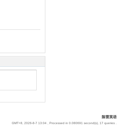
陈雷英语
GMT+8, 2026-8-7 13:04
, Processed in 0.080691 second(s), 17 queries .