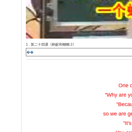
1 . 第二十四课《蚂蚁和蝈蝈 2》
��
One o
"Why are y
"Becau
so we are ge
"It'