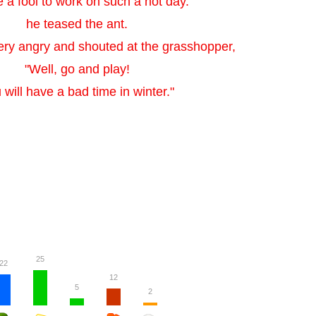
 a fool to work on such a hot day."
he teased the ant.
ery angry and shouted at the grasshopper,
"Well, go and play!
 will have a bad time in winter."
25
22
12
5
2