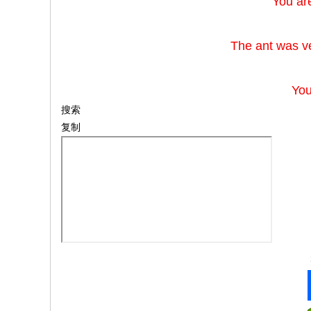
You are
The ant was v
You
搜索
复制