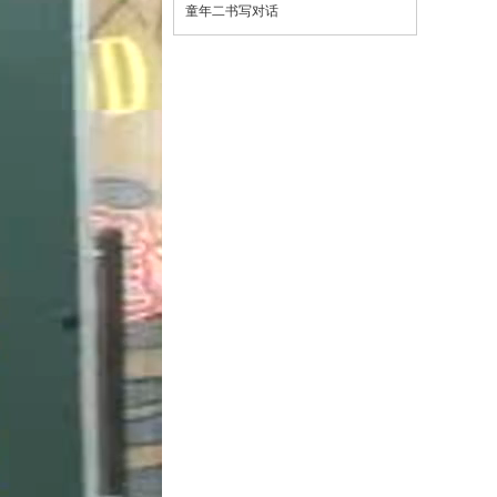
B
C
童年二书写对话