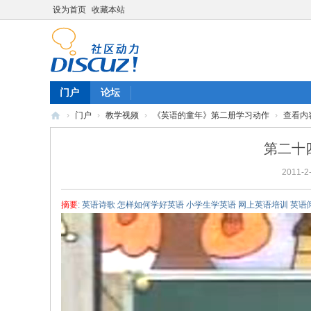
设为首页
收藏本站
门户
论坛
›
门户
›
教学视频
›
《英语的童年》第二册学习动作
›
查看内
陈
第二十
雷
2011-2-
英
语
摘要
: 英语诗歌 怎样如何学好英语 小学生学英语 网上英语培训 英语