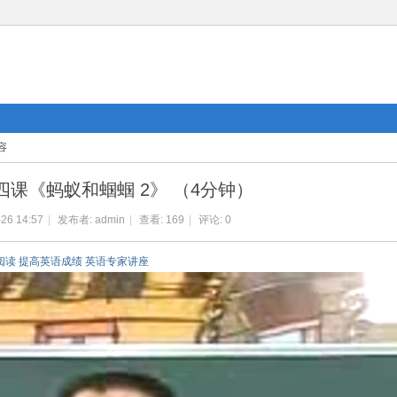
容
四课《蚂蚁和蝈蝈 2》 （4分钟）
26 14:57
|
发布者:
admin
|
查看:
169
|
评论: 0
阅读 提高英语成绩 英语专家讲座