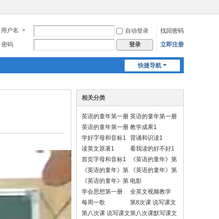
用户名
自动登录
找回密码
密码
立即注册
登录
快捷导航
相关分类
英语的童年第一册
英语的童年第一册
1
1
英语的童年第一册
教学成果1
默写视频
学好字母和音标1
背诵和识读1
读英文原著1
看我读的好不好1
首页字母和音标1
《英语的童年》第
一册学习动作
《英语的童年》第
《英语的童年》第
一册做动作背诵
二册学习动作
《英语的童年》第
电影
二册做动作背诵
学会思想第一册
全英文视频教学
每周一歌
第8次课 说写课文
A
第八次课 说写课文
第八次课默写课文