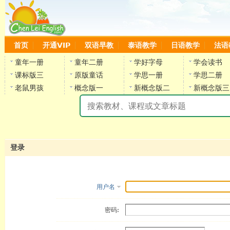
首页
开通VIP
双语早教
泰语教学
日语教学
法语
童年一册
童年二册
学好字母
学会读书
课标版三
原版童话
学思一册
学思二册
老鼠男孩
概念版一
新概念版二
新概念版三
陈
登录
用户名
密码: