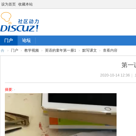
设为首页
收藏本站
门户
论坛
›
门户
›
教学视频
›
英语的童年第一册1
›
默写课文
›
查看内容
陈
第一
雷
2020-10-14 12:36
|
英
语
摘要
: ·