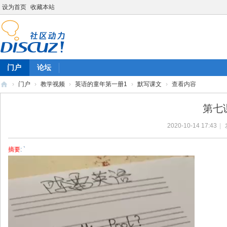
设为首页
收藏本站
门户
论坛
›
门户
›
教学视频
›
英语的童年第一册1
›
默写课文
›
查看内容
陈
第七
雷
2020-10-14 17:43
|
英
语
摘要
: `