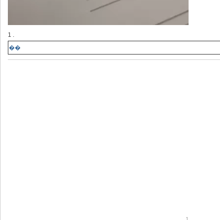
1 .
��
1