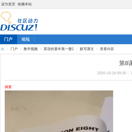
设为首页
收藏本站
门户
论坛
›
门户
›
教学视频
›
英语的童年第一册1
›
默写课文
›
查看内容
陈
第8
雷
2020-10-16 09:30
|
英
语
摘要
: `