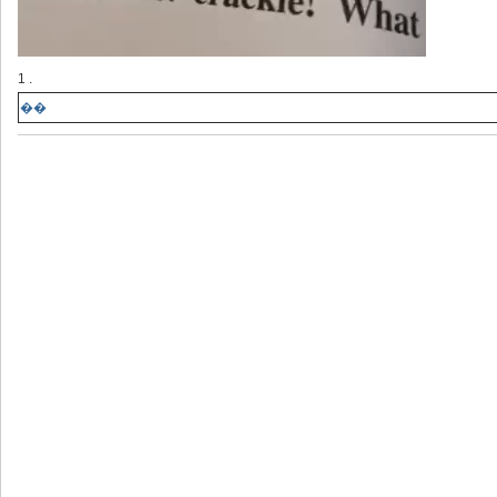
1 .
��