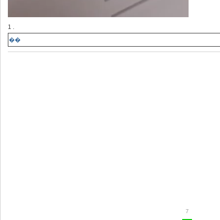
1 .
��
7