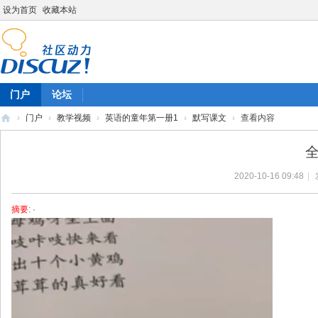
设为首页
收藏本站
门户
论坛
›
门户
›
教学视频
›
英语的童年第一册1
›
默写课文
›
查看内容
陈
全
雷
2020-10-16 09:48
|
英
语
摘要
: ·