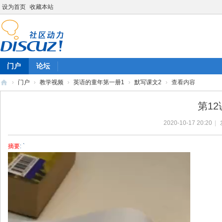
设为首页
收藏本站
门户
论坛
›
门户
›
教学视频
›
英语的童年第一册1
›
默写课文2
›
查看内容
陈
第1
雷
2020-10-17 20:20
|
英
语
摘要
: `