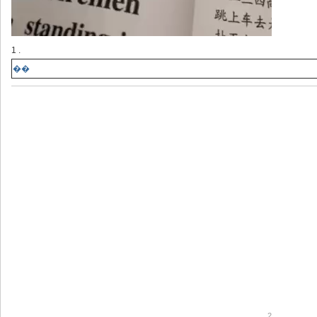
1 .
��
2