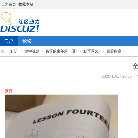
设为首页
收藏本站
门户
论坛
›
门户
›
教学视频
›
英语的童年第一册1
›
默写课文2
›
查看内容
陈
全
雷
2020-10-17 20:36
|
英
语
摘要
: ·