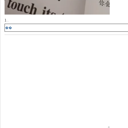
1 .
��
6