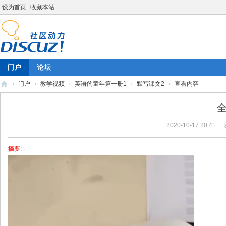
设为首页
收藏本站
门户
论坛
›
门户
›
教学视频
›
英语的童年第一册1
›
默写课文2
›
查看内容
陈
全
雷
2020-10-17 20:41
|
英
语
摘要
: ·