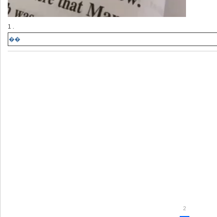
1 .
��
2