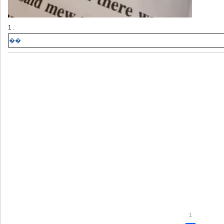
1 .
��
1