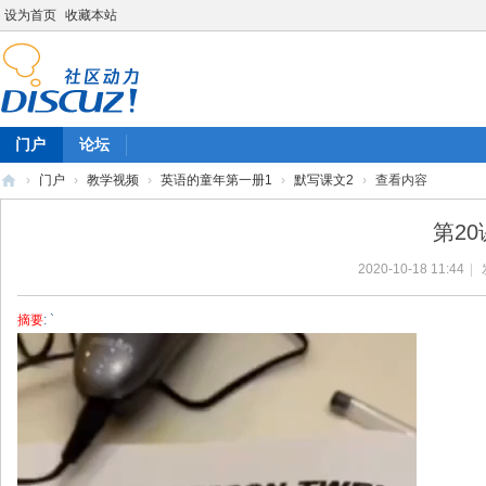
设为首页
收藏本站
门户
论坛
›
门户
›
教学视频
›
英语的童年第一册1
›
默写课文2
›
查看内容
陈
第2
雷
2020-10-18 11:44
|
英
语
摘要
: `