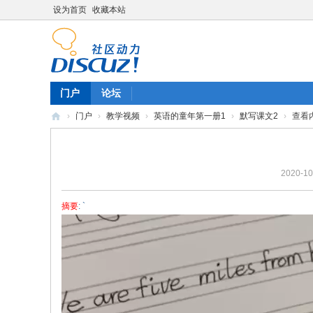
设为首页
收藏本站
门户
论坛
›
门户
›
教学视频
›
英语的童年第一册1
›
默写课文2
›
查看
陈
雷
2020-10
英
语
摘要
: `