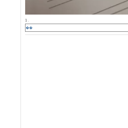
1 .
��