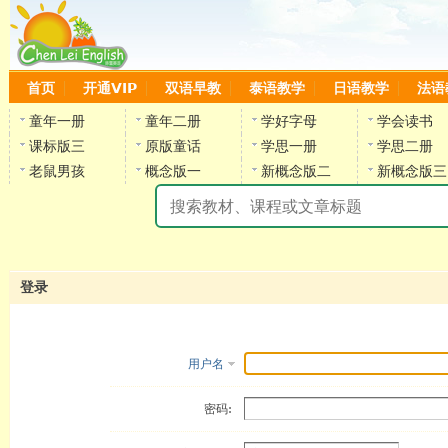
首页
开通VIP
双语早教
泰语教学
日语教学
法语
童年一册
童年二册
学好字母
学会读书
课标版三
原版童话
学思一册
学思二册
老鼠男孩
概念版一
新概念版二
新概念版三
陈
登录
用户名
密码: