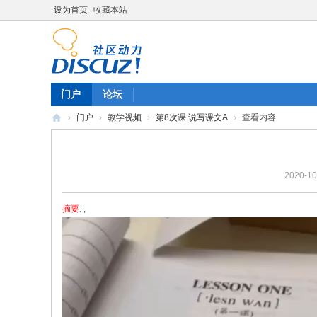
设为首页
收藏本站
门户
论坛
›
门户
›
教学视频
›
第8次课 说写课文A
›
查看内容
陈
雷
2020-10
英
语
摘要
: ,