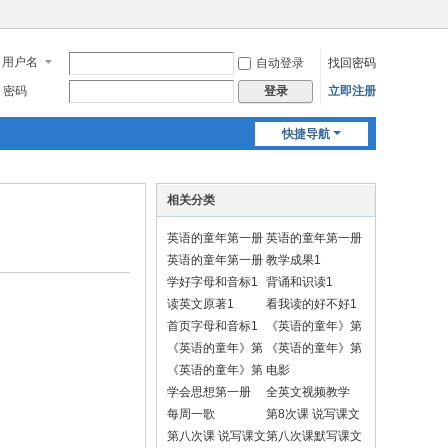
用户名
自动登录
找回密码
密码
立即注册
登录
快捷导航
相关分类
英语的童年第一册
英语的童年第一册
1
1
英语的童年第一册
教学成果1
默写视频
学好字母和音标1
背诵和识读1
读英文原著1
看我读的好不好1
首页字母和音标1
《英语的童年》第
一册学习动作
《英语的童年》第
《英语的童年》第
一册做动作背诵
二册学习动作
《英语的童年》第
电影
二册做动作背诵
学会思想第一册
全英文视频教学
每周一歌
第8次课 说写课文
A
第八次课 说写课文
第八次课默写课文