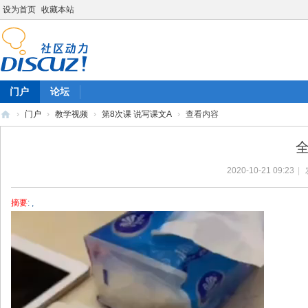
设为首页
收藏本站
门户
论坛
›
门户
›
教学视频
›
第8次课 说写课文A
›
查看内容
陈
全
雷
2020-10-21 09:23
|
英
语
摘要
: ,