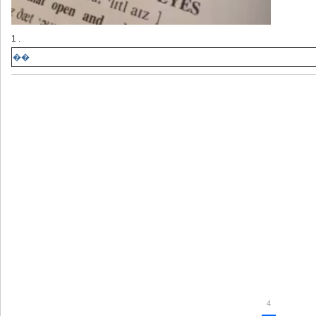
1 .
��
4