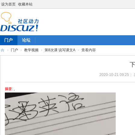
设为首页
收藏本站
门户
论坛
›
门户
›
教学视频
›
第8次课 说写课文A
›
查看内容
陈
下
雷
2020-10-21 09:25
|
英
语
摘要
: ,