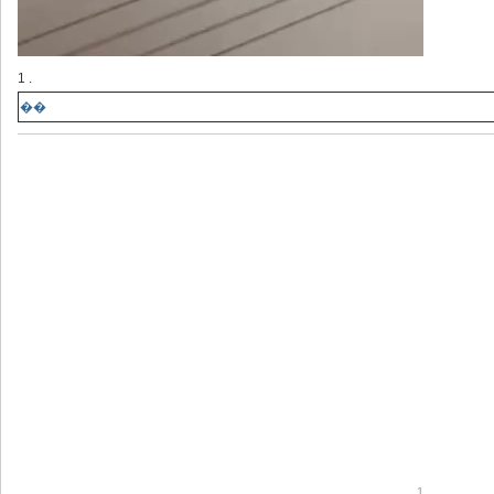
1 .
��
1