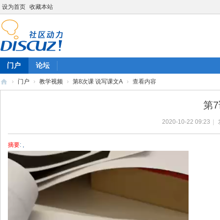
设为首页
收藏本站
门户
论坛
›
门户
›
教学视频
›
第8次课 说写课文A
›
查看内容
陈
第
雷
2020-10-22 09:23
|
英
语
摘要
: ,