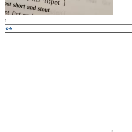
1 .
��
5