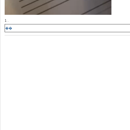
1 .
��