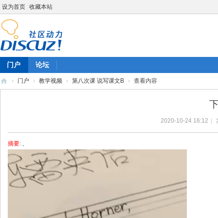
设为首页
收藏本站
门户
论坛
›
门户
›
教学视频
›
第八次课 说写课文B
›
查看内容
陈
下
雷
2020-10-24 16:12
|
英
语
摘要
: ,