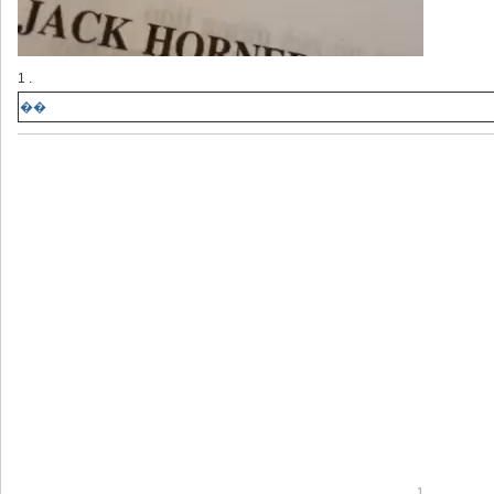
1 .
��
1