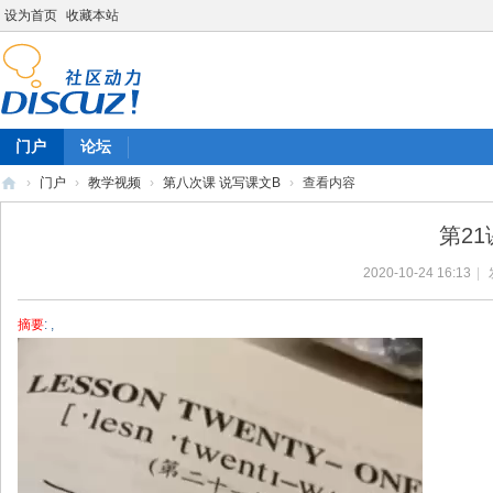
设为首页
收藏本站
门户
论坛
›
门户
›
教学视频
›
第八次课 说写课文B
›
查看内容
陈
第2
雷
2020-10-24 16:13
|
英
语
摘要
: ,