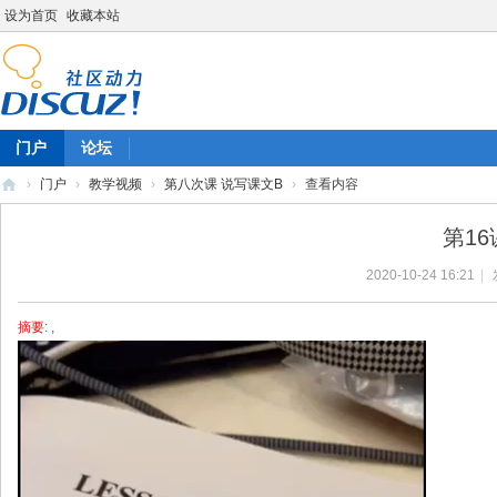
设为首页
收藏本站
门户
论坛
›
门户
›
教学视频
›
第八次课 说写课文B
›
查看内容
陈
第1
雷
2020-10-24 16:21
|
英
语
摘要
: ,