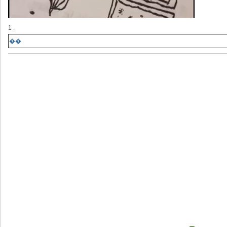
1 .
��