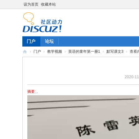
设为首页
收藏本站
门户
论坛
›
门户
›
教学视频
›
英语的童年第一册1
›
默写课文3
›
查看
陈
雷
2020-11
英
语
摘要
: ,