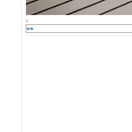
1 .
��