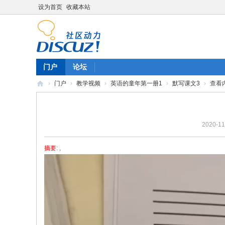
设为首页
收藏本站
门户
论坛
›
门户
›
教学视频
›
英语的童年第一册1
›
默写课文3
›
查看
陈
雷
2020-11
英
语
摘要
: ,