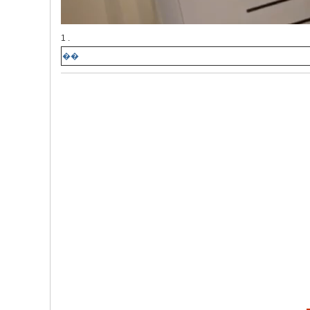
1 .
��