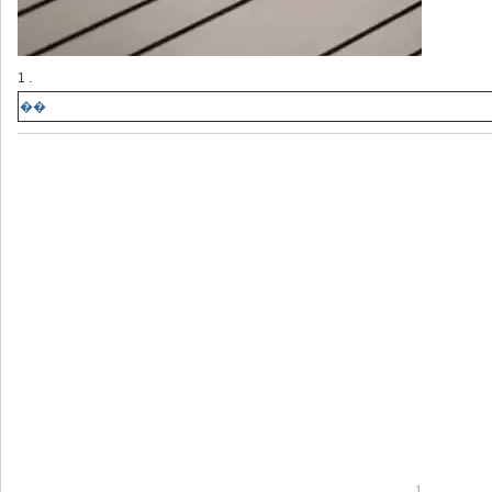
1 .
��
1