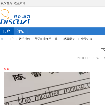
设为首页
收藏本站
门户
论坛
›
门户
›
教学视频
›
英语的童年第一册1
›
默写课文3
›
查看内容
陈
下
雷
2020-11-18 15:48
|
英
语
摘要
: ,