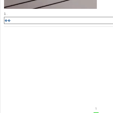
1 .
��
5