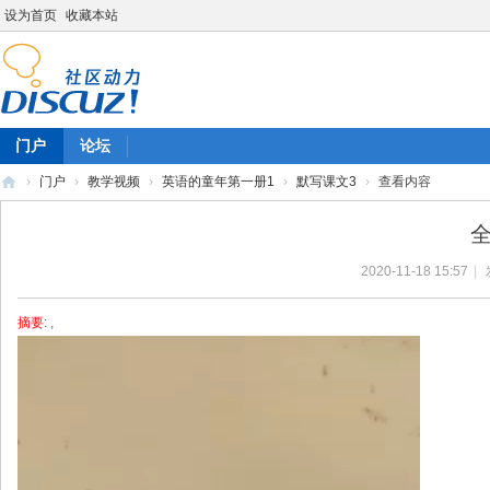
设为首页
收藏本站
门户
论坛
›
门户
›
教学视频
›
英语的童年第一册1
›
默写课文3
›
查看内容
陈
全
雷
2020-11-18 15:57
|
英
语
摘要
: ,