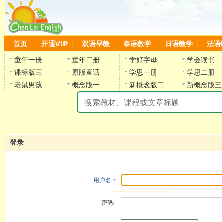
首页
开通VIP
双语早教
泰语教学
日语教学
法语
童年一册
童年二册
学好字母
学会读书
课标版三
原版童话
学思一册
学思二册
老鼠男孩
概念版一
新概念版二
新概念版三
陈
登录
用户名
密码: