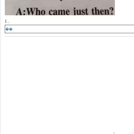
1 .
��
1