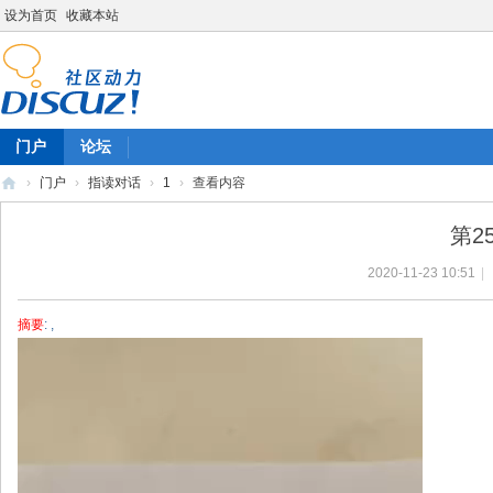
设为首页
收藏本站
门户
论坛
›
门户
›
指读对话
›
1
›
查看内容
陈
第2
雷
2020-11-23 10:51
|
英
语
摘要
: ,