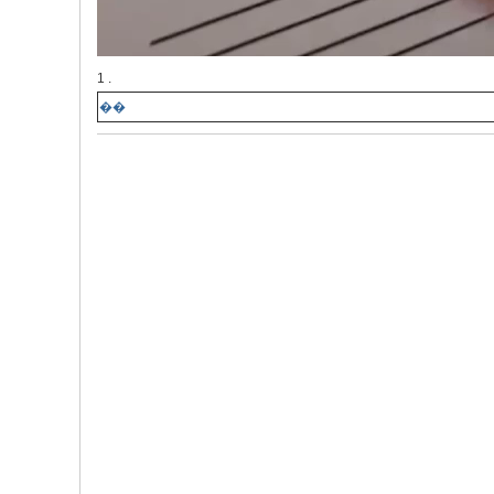
1 .
��