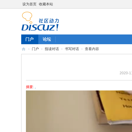
设为首页
收藏本站
门户
论坛
›
门户
›
指读对话
›
书写对话
›
查看内容
陈
雷
2020-1
英
语
摘要
: ,