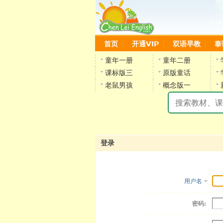
首页
开通VIP
双语早教
泰
童年一册
童年二册
课标版三
原版童话
老鼠男孩
概念版一
登录
用户名
密码: