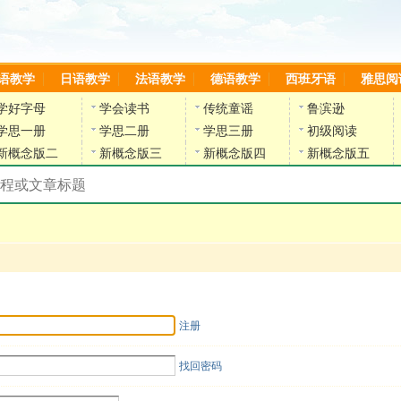
语教学
日语教学
法语教学
德语教学
西班牙语
雅思阅
学好字母
学会读书
传统童谣
鲁滨逊
学思一册
学思二册
学思三册
初级阅读
新概念版二
新概念版三
新概念版四
新概念版五
搜索教材和课程
陈雷英语副网站
注册
找回密码