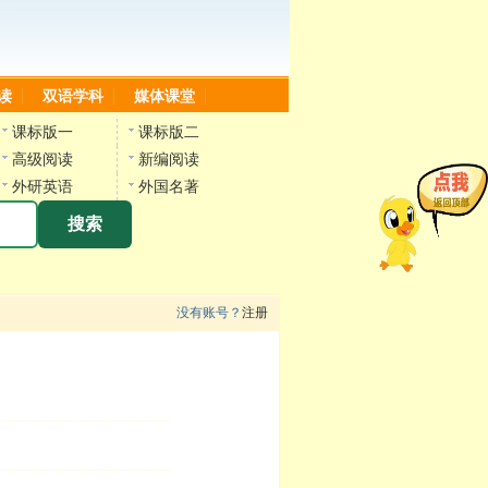
读
双语学科
媒体课堂
课标版一
课标版二
高级阅读
新编阅读
外研英语
外国名著
搜索
没有账号？
注册