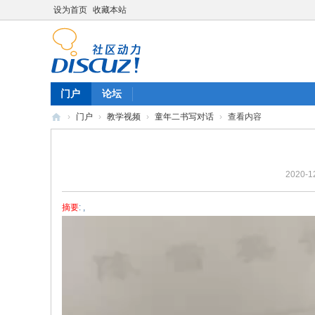
设为首页
收藏本站
门户
论坛
›
门户
›
教学视频
›
童年二书写对话
›
查看内容
陈
雷
2020-12
英
语
摘要
: ,