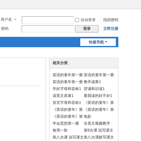
用户名
自动登录
找回密码
密码
立即注册
登录
快捷导航
相关分类
英语的童年第一册
英语的童年第一册
1
1
英语的童年第一册
教学成果1
默写视频
学好字母和音标1
背诵和识读1
读英文原著1
看我读的好不好1
首页字母和音标1
《英语的童年》第
一册学习动作
《英语的童年》第
《英语的童年》第
一册做动作背诵
二册学习动作
《英语的童年》第
电影
二册做动作背诵
学会思想第一册
全英文视频教学
每周一歌
第8次课 说写课文
A
第八次课 说写课文
第八次课默写课文