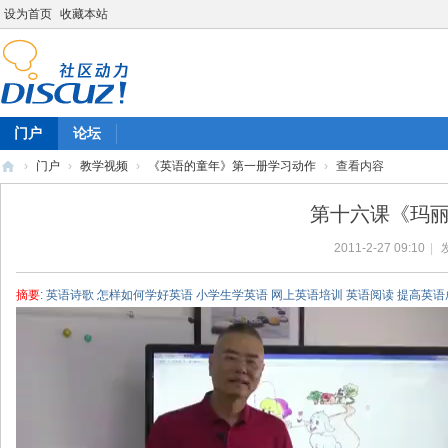
设为首页
收藏本站
门户
论坛
›
门户
›
教学视频
›
《英语的童年》第一册学习动作
›
查看内容
陈
第十六课《玛丽
雷
2011-2-27 09:10
|
英
语
摘要
: 英语诗歌 怎样如何学好英语 小学生学英语 网上英语培训 英语阅读 提高英