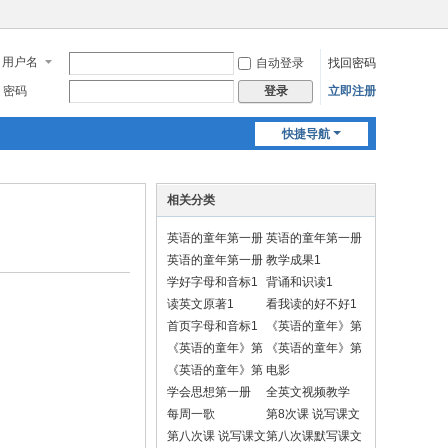
用户名
自动登录
找回密码
密码
立即注册
登录
快捷导航
相关分类
英语的童年第一册
英语的童年第一册
1
1
英语的童年第一册
教学成果1
默写视频
学好字母和音标1
背诵和识读1
读英文原著1
看我读的好不好1
首页字母和音标1
《英语的童年》第
一册学习动作
《英语的童年》第
《英语的童年》第
一册做动作背诵
二册学习动作
《英语的童年》第
电影
二册做动作背诵
学会思想第一册
全英文视频教学
每周一歌
第8次课 说写课文
A
第八次课 说写课文
第八次课默写课文