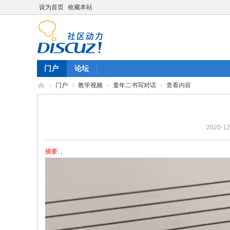
设为首页
收藏本站
门户
论坛
›
门户
›
教学视频
›
童年二书写对话
›
查看内容
陈
雷
2020-12
英
语
摘要
: ,