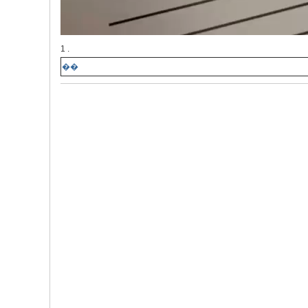
1 .
��