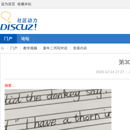
设为首页
收藏本站
门户
论坛
›
门户
›
教学视频
›
童年二书写对话
›
查看内容
陈
第3
雷
2020-12-14 17:27
|
英
语
摘要
: ,