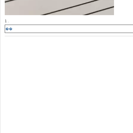
1 .
��