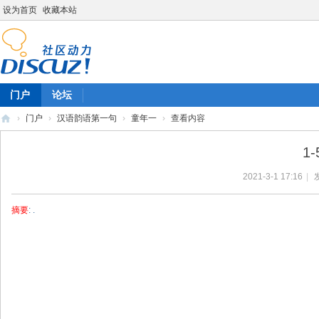
设为首页
收藏本站
门户
论坛
›
门户
›
汉语韵语第一句
›
童年一
›
查看内容
陈
1
雷
2021-3-1 17:16
|
英
语
摘要
: .