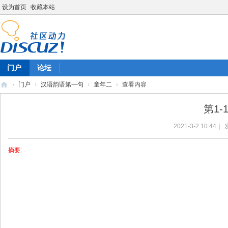
设为首页
收藏本站
门户
论坛
›
门户
›
汉语韵语第一句
›
童年二
›
查看内容
陈
第1-
雷
2021-3-2 10:44
|
英
语
摘要
: .