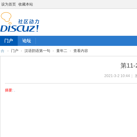
设为首页
收藏本站
门户
论坛
›
门户
›
汉语韵语第一句
›
童年二
›
查看内容
陈
第11
雷
2021-3-2 10:44
|
英
语
摘要
: .