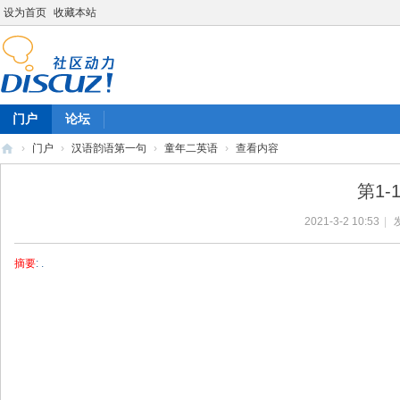
设为首页
收藏本站
门户
论坛
›
门户
›
汉语韵语第一句
›
童年二英语
›
查看内容
陈
第1-
雷
2021-3-2 10:53
|
英
语
摘要
: .