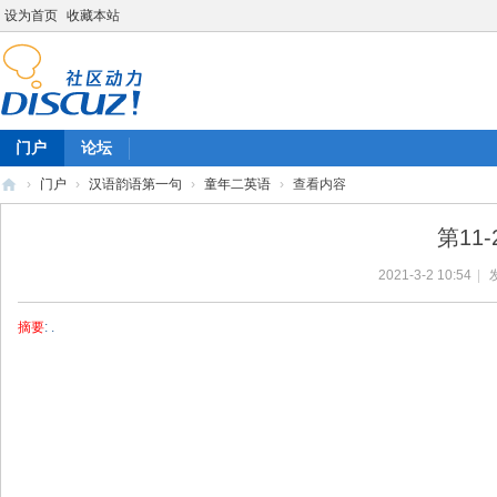
设为首页
收藏本站
门户
论坛
›
门户
›
汉语韵语第一句
›
童年二英语
›
查看内容
陈
第11
雷
2021-3-2 10:54
|
英
语
摘要
: .