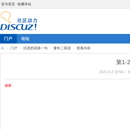
设为首页
收藏本站
门户
论坛
›
门户
›
汉语韵语第一句
›
童年二英语
›
查看内容
陈
第1-
雷
2021-3-2 10:54
|
英
语
摘要
: .