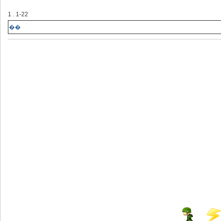
1 . 1-22
��