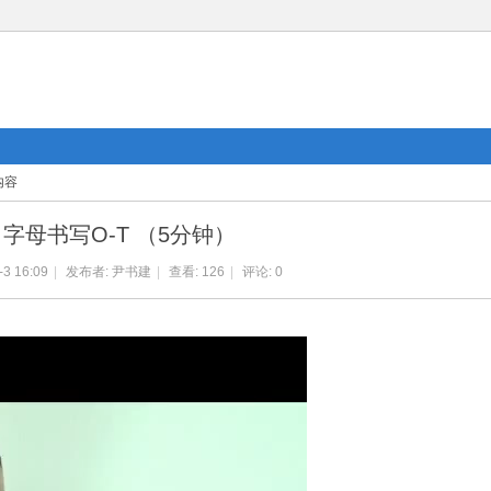
内容
字母书写O-T （5分钟）
-3 16:09
|
发布者:
尹书建
|
查看:
126
|
评论: 0