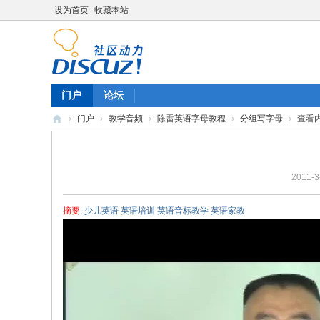
设为首页
收藏本站
门户
论坛
›
门户
›
教学音频
›
陈雷英语字母教程
›
分组写字母
›
查看
陈
雷
2011-3
英
语
摘要
: 少儿英语 英语培训 英语音标教学 英语家教