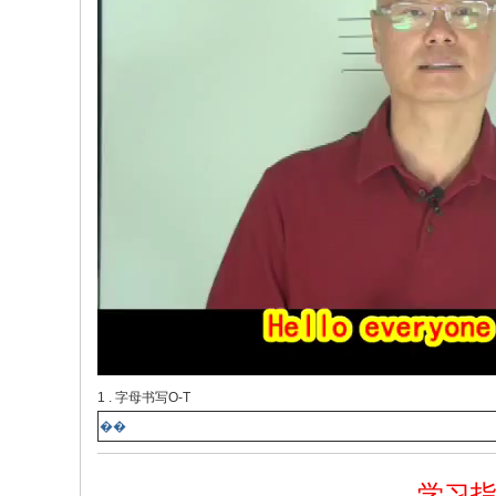
1 . 字母书写O-T
��
学习