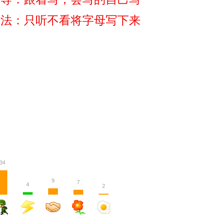
方法：只听不看将字母写下来
34
9
7
4
2