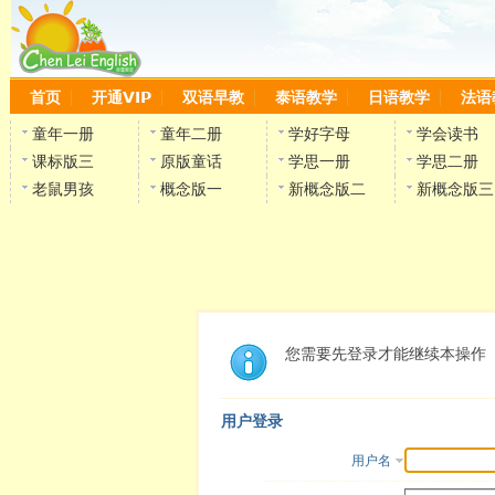
首页
开通VIP
双语早教
泰语教学
日语教学
法语
童年一册
童年二册
学好字母
学会读书
课标版三
原版童话
学思一册
学思二册
老鼠男孩
概念版一
新概念版二
新概念版三
您需要先登录才能继续本操作
用户登录
用户名