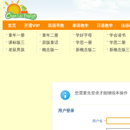
首页
开通VIP
双语早教
泰语教学
日语教学
法语
童年一册
童年二册
学好字母
学会读书
课标版三
原版童话
学思一册
学思二册
老鼠男孩
概念版一
新概念版二
新概念版三
您需要先登录才能继续本操作
用户登录
用户名