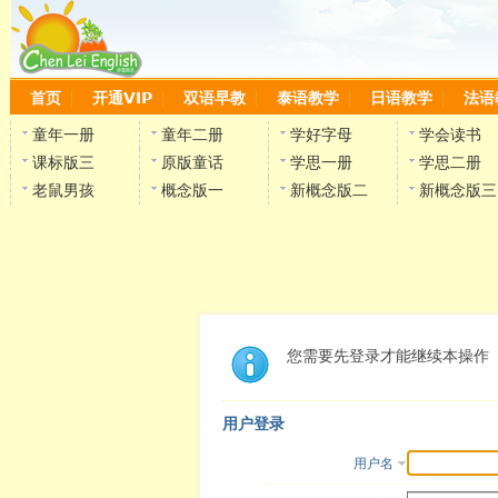
首页
开通VIP
双语早教
泰语教学
日语教学
法语
童年一册
童年二册
学好字母
学会读书
课标版三
原版童话
学思一册
学思二册
老鼠男孩
概念版一
新概念版二
新概念版三
您需要先登录才能继续本操作
用户登录
用户名