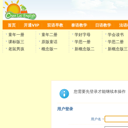
首页
开通VIP
双语早教
泰语教学
日语教学
法语
童年一册
童年二册
学好字母
学会读书
课标版三
原版童话
学思一册
学思二册
老鼠男孩
概念版一
新概念版二
新概念版三
您需要先登录才能继续本操作
用户登录
用户名