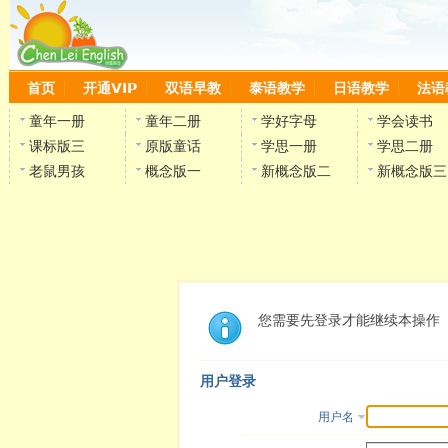
首页
开通VIP
双语早教
泰语教学
日语教学
法语
童年一册
童年二册
学好字母
学会读书
课标版三
原版童话
学思一册
学思二册
老鼠男孩
概念版一
新概念版二
新概念版三
您需要先登录才能继续本操作
用户登录
用户名