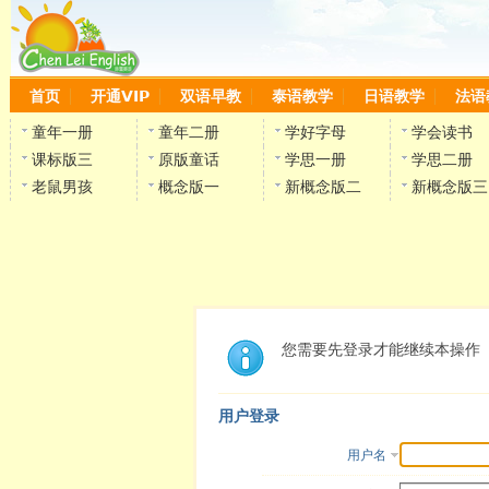
首页
开通VIP
双语早教
泰语教学
日语教学
法语
童年一册
童年二册
学好字母
学会读书
课标版三
原版童话
学思一册
学思二册
老鼠男孩
概念版一
新概念版二
新概念版三
您需要先登录才能继续本操作
用户登录
用户名