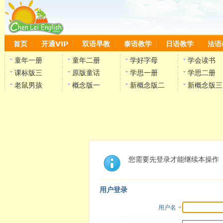
首页
开通VIP
双语早教
泰语教学
日语教学
法语
童年一册
童年二册
学好字母
学会读书
课标版三
原版童话
学思一册
学思二册
老鼠男孩
概念版一
新概念版二
新概念版三
您需要先登录才能继续本操作
用户登录
用户名