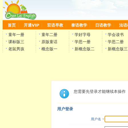
首页
开通VIP
双语早教
泰语教学
日语教学
法语
童年一册
童年二册
学好字母
学会读书
课标版三
原版童话
学思一册
学思二册
老鼠男孩
概念版一
新概念版二
新概念版三
您需要先登录才能继续本操作
用户登录
用户名