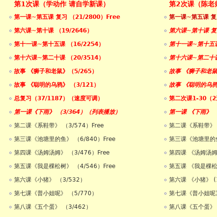
第1次课（学动作 请自学新课）
第2次课（陈老
第一课~第五课 复习 （21/2800）Free
第一课~第五课 复习
第六课~第十课 （19/2646）
第六课~第十课 复
第十一课~第十五课 （16/2254）
第十一课~第十五课
第十六课~第二十课 （20/3514）
第十六课~第二十课
故事 《狮子和老鼠》（5/265）
故事 《狮子和老鼠
故事 《聪明的乌鸦》 （3/121）
故事 《聪明的乌鸦
总复习（37/1187）（速度可调）
第二次课1-30（2
第一课《下雨》 （3/364）（列表播放）
第一课 《下雨》 
第二课《系鞋带》 （3/574）Free
第二课《系鞋带》 
第三课《池塘里的鱼》 （6/840）Free
第三课《池塘里的鱼》
第四课《汤姆汤姆》 （3/476）Free
第四课 《汤姆汤姆》
第五课《我是棵松树》 （4/546）Free
第五课 《我是棵松树
第六课《小猪》 （3/532）
第六课 《小猪》 (1
第七课《普小姐呢》 （5/770）
第七课《普小姐呢》 
第八课《五个蛋》 （3/462）
第八课《五个蛋》 (