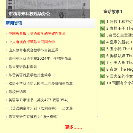
童话故事1
陈雷英语在京被称为"德州模式"
1 阿拉丁和神灯 Al
新闻资讯
2 青蛙王子 The 
中国教育报：英语教学的突破性改革
3白雪公主童话Snow
中央电视台报道陈雷回国办学
4 皇帝的新衣 The
5 丑小鸭 The U
山东教育电视台教学节目第五课
6 拇指姑娘 Thu
德州英汉双语学校2024年小学招生简章
7 小美人鱼 The 
陈雷英语教材套装
8 夜莺 The Nig
陈雷英语雅思学校招生简章
9 卖火柴的小女孩 T
10 玛丽有个小羊羔 
双语小学双语幼儿园网上同步班招生简章
陈校长访谈
英语学习承诺书（英文477 双语954）
《英语的童年》到《哈利波特》一步之遥
陈雷英语在京被称为"德州模式"
更多......