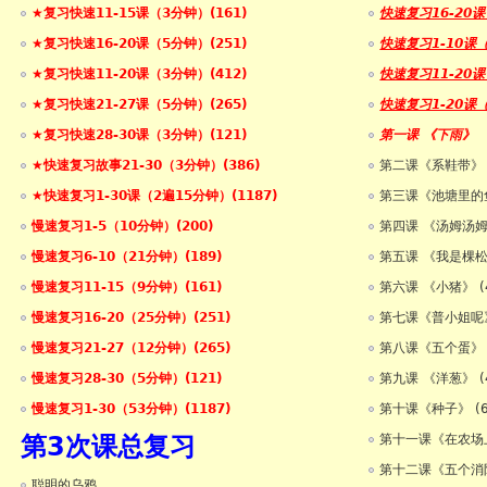
★复习快速11-15课（3分钟）(161)
快速复习16-20
★复习快速16-20课（5分钟）(251)
快速复习1-10课
★复习快速11-20课（3分钟）(412)
快速复习11-20
★复习快速21-27课（5分钟）(265)
快速复习1-20课
★复习快速28-30课（3分钟）(121)
第一课 《下雨》
★快速复习故事21-30（3分钟）(386)
第二课《系鞋带》
★快速复习1-30课（2遍15分钟）(1187)
第三课《池塘里的鱼
慢速复习1-5（10分钟）(200)
第四课 《汤姆汤姆
慢速复习6-10（21分钟）(189)
第五课 《我是棵松
慢速复习11-15（9分钟）(161)
第六课 《小猪》 (
慢速复习16-20（25分钟）(251)
第七课《普小姐呢》
慢速复习21-27（12分钟）(265)
第八课《五个蛋》 
慢速复习28-30（5分钟）(121)
第九课 《洋葱》 (
慢速复习1-30（53分钟）(1187)
第十课《种子》 (
第3次课总复习
第十一课《在农场上
第十二课《五个消防
聪明的乌鸦