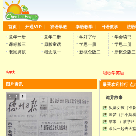
首页
开通VIP
双语早教
泰语教学
日语教学
法语
童年一册
童年二册
学好字母
学会读书
课标版三
原版童话
学思一册
学思二册
老鼠男孩
概念版一
新概念版二
新概念版三
高尔夫
唱歌学英语
图片资讯
最受欢迎排行 点
1
2
3
诡异故事
贝基女孩（准
噩梦（胆小莫
苹果 （ 放学
跟我一起去天堂