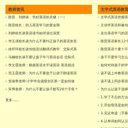
教师资讯
文学式英语教
陈雷、刘静谈：学好英语的关键（一）
文学式英语把握英
陈雷校长：幼儿英语学习的黄金期
主动学英语和被动
刘静校长谈英语读书如何读出深度
走出英语学习的泥
华玉清校长谈为什么不要纠正孩子的英语发音
陈雷英语家长12
徐环环校长谈传统语法翻译式教学、交际式英
陈雷英语十要十不
马楠校长谈不要让孩子学习英语会话 交际式
孩子不爱学习怎么
李文霞老师：根据英语水平读英语 英语就没
如何对待孩子的学
范玉霞老师：为什么不要急于让孩子朗读英语
该不该上外教英语
党淑青老师:小学毕业成绩全区第一是如何做
该不该上同步英语
宋博老师：为什么不要让孩子默写26个字母？
为什么让孩子选择
1.学了不忘的方
更多......
2.开始母语是如
3.见证奇迹（字
4.认单词如同认