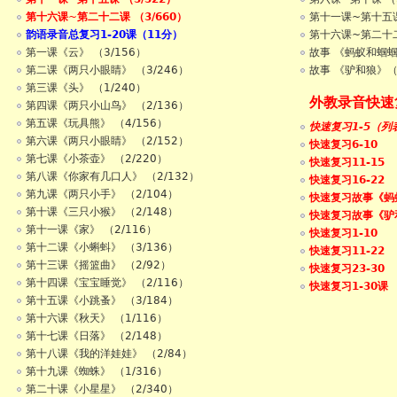
第十六课~第二十二课 （3/660）
第十一课~第十五
韵语录音总复习1-20课（11分）
第十六课~第二十
第一课《云》 （3/156）
故事 《蚂蚁和蝈
第二课《两只小眼睛》 （3/246）
故事 《驴和狼》
第三课《头》 （1/240）
外教录音快速
第四课《两只小山鸟》 （2/136）
第五课《玩具熊》 （4/156）
快速复习1-5（列
第六课《两只小眼睛》 （2/152）
快速复习6-10
第七课《小茶壶》 （2/220）
快速复习11-15
第八课《你家有几口人》 （2/132）
快速复习16-22
第九课《两只小手》 （2/104）
快速复习故事《蚂
第十课《三只小猴》 （2/148）
快速复习故事《驴
第十一课《家》 （2/116）
快速复习1-10
第十二课《小蝌蚪》 （3/136）
快速复习11-22
第十三课《摇篮曲》 （2/92）
快速复习23-30
第十四课《宝宝睡觉》 （2/116）
快速复习1-30课
第十五课《小跳蚤》 （3/184）
第十六课《秋天》 （1/116）
第十七课《日落》 （2/148）
第十八课《我的洋娃娃》 （2/84）
第十九课《蜘蛛》 （1/316）
第二十课《小星星》 （2/340）