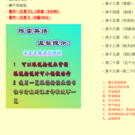
第十三课《警察》 
狮子和老鼠
童年一总复习1.5倍速（6分钟）
第十四课 《鲸鱼》 
童年一总复习（8遍58分）
第十五课《你喜欢什
第十六课 《玛丽有
第十七课 《风》 (
第十八课《秋天的叶
第十九课 《我们离
第二十课 《五个小
第十六课~第二十
一、建立英语思维
二、零起点学好字母
三、学会阅读
四、学会朗读
五、学习书写
六、学习对话
七、英语韵语
二、零起
八、高年级和成人学习
九、自我管理