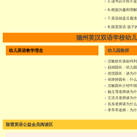
5.读书识字而不
6.根据兴趣和理
7.英语就是豆腐
8.陈雷英语 孩
德州英汉双语学校幼
幼儿英语教学理念
幼儿园教师
沈敏校长谈如何利
赵娟园长：幼儿园
优优园长：谈为什
张婷婷园长：什么
沈敏园长介绍中国
杨玉雪老师谈为什
王洪月老师谈为什
岳东老师谈为什么
李亭亭老师：为什
陈雷英语公益会员阅读区