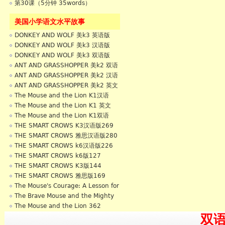
第30课（5分钟 35words）
美国小学语文水平故事
DONKEY AND WOLF 美k3 英语版
356
DONKEY AND WOLF 美k3 汉语版
642
DONKEY AND WOLF 美k3 双语版
998
ANT AND GRASSHOPPER 美k2 双语
版636
ANT AND GRASSHOPPER 美k2 汉语
版422
ANT AND GRASSHOPPER 美k2 英文
版212
The Mouse and the Lion K1汉语
235
The Mouse and the Lion K1 英文
235
The Mouse and the Lion K1双语
570
THE SMART CROWS K3汉语版269
THE SMART CROWS 雅思汉语版280
THE SMART CROWS k6汉语版226
THE SMART CROWS k6版127
THE SMART CROWS K3版144
THE SMART CROWS 雅思版169
The Mouse's Courage: A Lesson for
All 33
The Brave Mouse and the Mighty
Lion 356
The Mouse and the Lion 362
双