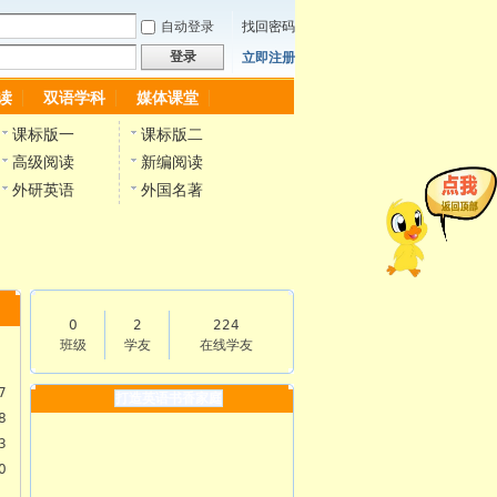
自动登录
找回密码
登录
立即注册
读
双语学科
媒体课堂
课标版一
课标版二
高级阅读
新编阅读
外研英语
外国名著
0
2
224
班级
学友
在线学友
7
打造英语书香家庭
8
3
0