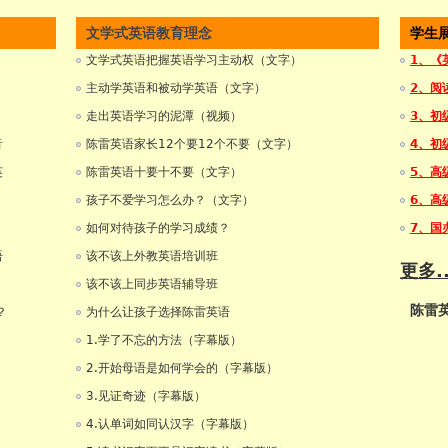
文学式英语教育理念
学生
文学式英语把握英语学习主动权（文字）
1、《
主动学英语和被动学英语（文字）
2、阅
走出英语学习的泥潭（视频）
3、初
音
陈雷英语家长12个要12个不要（文字）
4、初
英
陈雷英语十要十不要（文字）
5、高
孩子不爱学习怎么办？（文字）
6、高
如何对待孩子的学习成绩？
7、国
语
该不该上外教英语培训班
更多..
该不该上同步英语辅导班
陈雷
？
为什么让孩子选择陈雷英语
1.学了不忘的方法（字幕版）
2.开始母语是如何学会的（字幕版）
3.见证奇迹（字幕版）
4.认单词如同认汉字（字幕版）