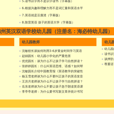
5.读书识字而不是识字读书（字幕版）
6.根据兴趣和理解力而不是词汇量和英语水平
7.英语就是豆腐渣（字幕版）
8.陈雷英语 孩子的英语大学（字幕版）
德州英汉双语学校幼儿园（注册名：海必特幼儿园）
幼儿园教师
幼儿
幼儿园
沈敏校长谈如何利用3-6岁黄金时间学习英语
读书识
赵娟园长：幼儿园小学化的严重危害
谈押韵
优优园长：谈为什么不让孩子学习自然拼读？
尊重语
张婷婷园长：什么叫英语思维、语感？如何帮
沈敏园长介绍中国教育报《英语教学的突破性
杨玉雪老师谈为什么不要纠正孩子的英语发音
王洪月老师谈为什么不让孩子学习自然拼读？
岳东老师谈为什么不要让孩子急于朗读英语课
李亭亭老师：为什么要书写新文章并统计书写