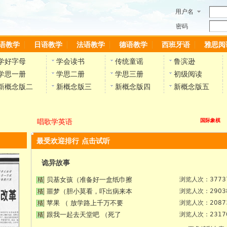
用户名
密码
语教学
日语教学
法语教学
德语教学
西班牙语
雅思阅
学好字母
学会读书
传统童谣
鲁滨逊
学思一册
学思二册
学思三册
初级阅读
新概念版二
新概念版三
新概念版四
新概念版五
唱歌学英语
国际象棋
最受欢迎排行 点击试听
诡异故事
贝基女孩（准备好一盒纸巾擦
浏览人次：3773
噩梦（胆小莫看，吓出病来本
浏览人次：2903
苹果 （ 放学路上千万不要
浏览人次：2087
跟我一起去天堂吧 （死了
浏览人次：2317