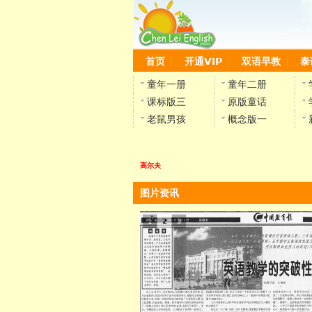
首页
开通VIP
双语早教
泰
童年一册
童年二册
课标版三
原版童话
老鼠男孩
概念版一
高尔夫
图片资讯
1
2
3