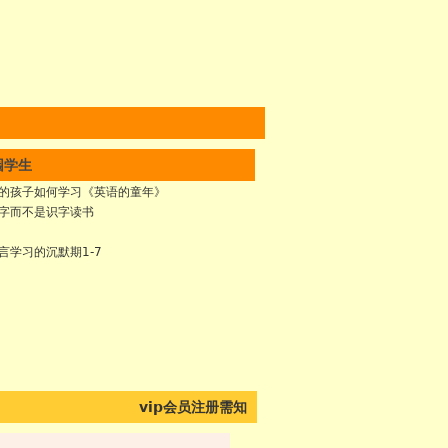
园学生
的孩子如何学习《英语的童年》
字而不是识字读书
言学习的沉默期1-7
vip会员注册需知