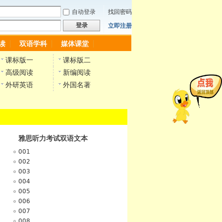
自动登录
找回密码
登录
立即注册
读
双语学科
媒体课堂
课标版一
课标版二
高级阅读
新编阅读
外研英语
外国名著
雅思听力考试双语文本
001
002
003
004
005
006
007
008