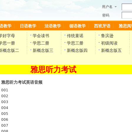
用户名
密码
语教学
日语教学
法语教学
德语教学
西班牙语
雅思阅
学好字母
学会读书
传统童谣
鲁滨逊
学思一册
学思二册
学思三册
初级阅读
新概念版二
新概念版三
新概念版四
新概念版五
雅思听力考试
雅思听力考试英语音频
001
002
003
004
005
006
007
008