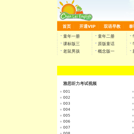
首页
开通VIP
双语早教
泰
童年一册
童年二册
课标版三
原版童话
老鼠男孩
概念版一
雅思听力考试视频
001
002
003
004
005
006
007
008