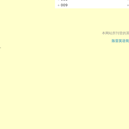
009
本网站所刊登的
陈雷英语简
.