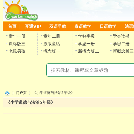
首页
开通VIP
双语早教
泰语教学
日语教学
法语
童年一册
童年二册
学好字母
学会读书
课标版三
原版童话
学思一册
学思二册
老鼠男孩
概念版一
新概念版二
新概念版三
门户页
《小学道德与法治5年级》
《小学道德与法治5年级》
›
›
陈雷